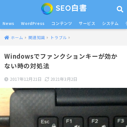
SEO白書
News
WordPress
コンテンツ
サービス
システム
ホーム
関連知識
トラブル
Windowsでファンクションキーが効か
ない時の対処法
2017年12月21日
2021年3月2日