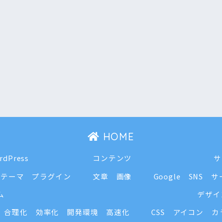
HOME
rdPress
コンテンツ
サ
テーマ
プラグイン
文章
画像
Google
SNS
サ
ム
デザイ
合理化
効率化
開発環境
高速化
CSS
アイコン
カ