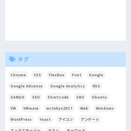
タグ
Chrome
CSS
FlexBox
Font
Google
Google Adsense
Google Analytics
RSS
SANGO
SEO
Shortcode
SNS
Ubuntu
VM
VMware
wctokyo2017
Web
Windows
WordPress
Yoast
アイコン
アンケート
エックスサーバー
カラム
キーワード