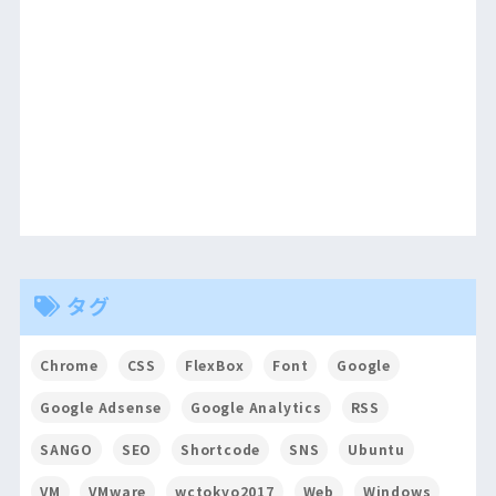
タグ
Chrome
CSS
FlexBox
Font
Google
Google Adsense
Google Analytics
RSS
SANGO
SEO
Shortcode
SNS
Ubuntu
VM
VMware
wctokyo2017
Web
Windows