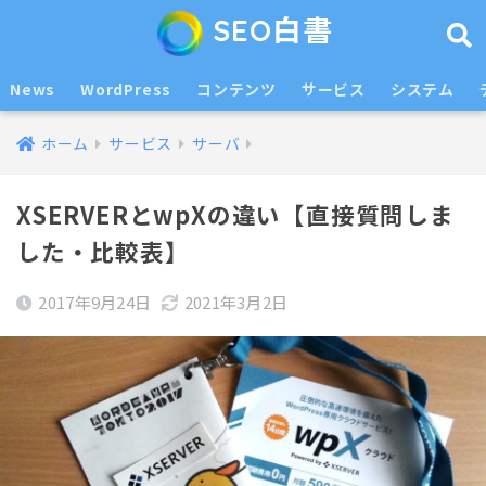
SEO白書
News
WordPress
コンテンツ
サービス
システム
ホーム
サービス
サーバ
XSERVERとwpXの違い【直接質問しま
した・比較表】
2017年9月24日
2021年3月2日