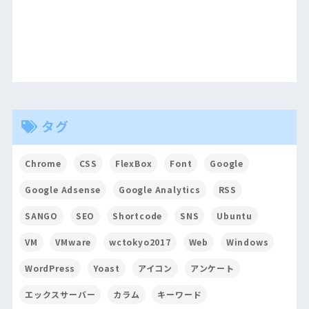
タグ
Chrome
CSS
FlexBox
Font
Google
Google Adsense
Google Analytics
RSS
SANGO
SEO
Shortcode
SNS
Ubuntu
VM
VMware
wctokyo2017
Web
Windows
WordPress
Yoast
アイコン
アンケート
エックスサーバー
カラム
キーワード