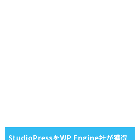
StudioPressをWP Engine社が獲得