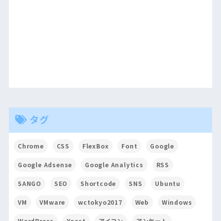
タグ
Chrome
CSS
FlexBox
Font
Google
Google Adsense
Google Analytics
RSS
SANGO
SEO
Shortcode
SNS
Ubuntu
VM
VMware
wctokyo2017
Web
Windows
WordPress
Yoast
アイコン
アンケート