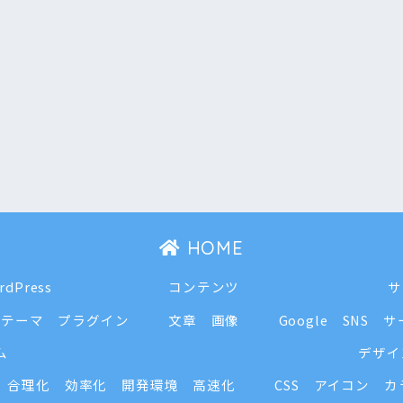
HOME
rdPress
コンテンツ
サ
テーマ
プラグイン
文章
画像
Google
SNS
サ
ム
デザイ
合理化
効率化
開発環境
高速化
CSS
アイコン
カ